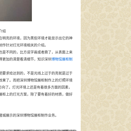
介绍
在明亮的环境，因为黑些环境才能显示出它的神
制作针对灯光环境相关的介绍。
也是不同的，比方说字画或者鼎了，从表面上来
得更加的清楚看清细节，知识深圳
博物馆展柜制
要求给达到的，不是光线上过于的亮就是过于
效果了。而把深圳博物馆展柜制作上的灯照环境
方向了。灯光环境上还是有着很多方面的因素，
展柜上的灯光方案，除了要有着好的材质，做好
隆城展示的深圳博物馆展柜制作业务。
|房屋出租
｜
深圳市住房和建设局-住建局
｜
深圳市