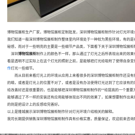
博物馆展柜生产厂家，博物馆展柜定制批发，深圳博物馆展柜制作针对灯光环境
我们知道一般深圳博物馆展柜制作整体室内环境处于一种较为黑些环境，有的是
秘感，而对于一些明亮的主要是一些细节产品类，下面看下关于深圳博物馆展柜
深圳
博物馆展柜
制作上的颜色不一样，那么通过了灯光之后所表现出来的效果
看是透明不过实际上在这个灯光的照射之前，是能够把灯光给吸附了使得自身变
作
灯光一些细节。
而从目前来看灯光上的环境从应用上来看很多的深圳博物馆展柜制作还没有把
的暗，或者是灯光上的位置不对了，或者是没有办法使得灯光达到了它应该有的
给改善好还是很重要的，也是能够把深圳博物馆展柜制作的**给提高的一个重要
能够通过了不一样的安装还有应用能够体现出不同的效果了，如果想要制作出来
的则是把设计上的反感给完善好。
以上是隆城展示深圳博物馆展柜制作针对灯光环境介绍相关的解释。
我司长期提供销售深圳博物馆展柜制作具有价格实惠，质量保证，欢迎前来咨询
移动门户
｜
深圳博物馆陈列柜定制
｜
深圳家长帮社区
｜
深圳信用网
｜
深圳租房信息