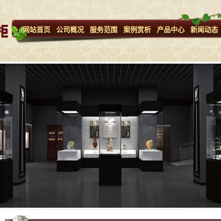
网站首页
公司概况
服务范围
案例赏析
产品中心
新闻动态