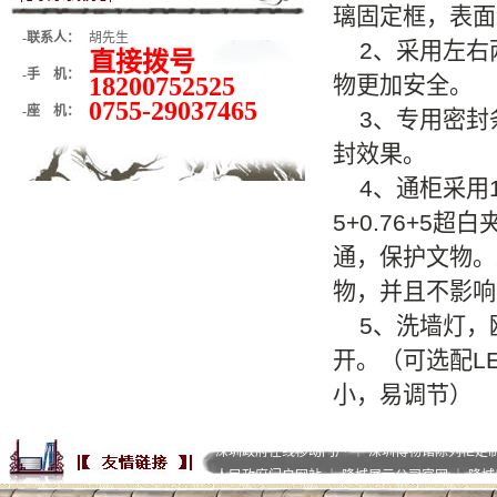
璃固定框，表面
-联系人：
胡先生
2、采用左右
直接拨号
-手 机：
18200752525
物更加安全。
0755-29037465
-座 机：
3、专用密封
封效果。
4、通柜采用1
5+0.76+5
通，保护文物。
物，并且不影响
5、洗墙灯，欧
开。（可选配L
小，易调节）
深圳政府在线移动门户
｜
深圳博物馆陈列柜定
人民政府门户网站
｜
隆城展示公司官网
｜
隆城